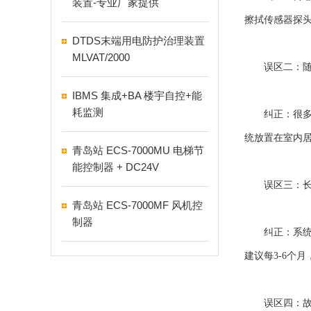
装置-专业厂家提供
擦拭传感器探
DTDS末端用电防护治理装置
MLVAT/2000
误区二：随意
IBMS 集成+BA 楼宇自控+能
耗监测
纠正：很多用
统放置在室内
青岛站 ECS-7000MU 电梯节
能控制器 + DC24V
误区三：长期
青岛站 ECS-7000MF 风机控
制器
纠正：系统使
建议每3-6个
误区四：故障