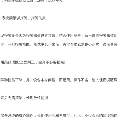
动，调整系统摆放位置，远离干扰源即可。
：系统频繁误报警、报警失灵
报警多是因为报警阈值设置过低，结合使用场景，适当调高报警阈值即
功能，开启报警功能、测试喇叭正常后，再排查传感器是否正常，传感器
高频误区(全面纠正，避开不必要损耗)
和性能下降，并非设备本身问题，而是用户操作不当、陷入使用误区导
后无需清洁，长期放任使用
是系统的核心部件，长期使用会积累灰尘、油污，不仅会影响监测精度