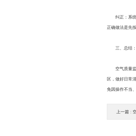
纠正：系统出
正确做法是先
三、总结：规
空气质量监控
区，做好日常
免因操作不当
上一篇 :
空