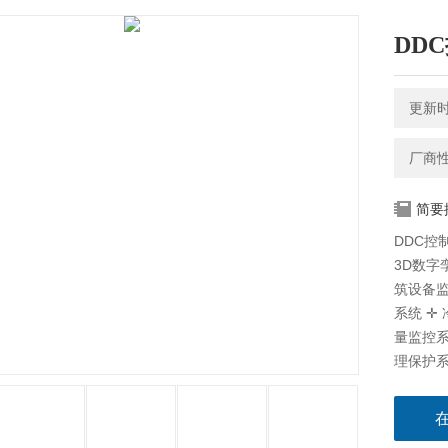
DD
更新时间
厂商
简要
DDC控
3D数字
筑设备监
系统 ✛
量监控系
理保护系