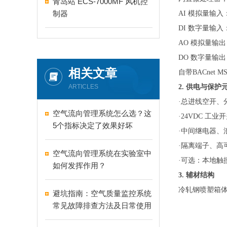
青岛站 ECS-7000MF 风机控
制器
AI 模拟量输入：
DI 数字量输
AO 模拟量输
DO 数字量输
相关文章
自带
BACnet
ARTICLES
2. 供电与保护
·
总进线空开、
空气流向管理系统怎么选？这
·
24VDC 工
5个指标决定了效果好坏
·
中间继电器、
·
隔离端子、高
空气流向管理系统在实验室中
·
可选：本地触
如何发挥作用？
3. 辅材结构
冷轧钢喷塑箱
避坑指南：空气质量监控系统
常见故障排查方法及日常使用
高频误区全面纠正