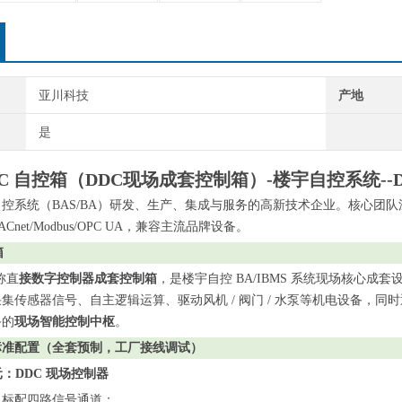
亚川科技
产地
是
C 自控箱（DD
C
现场成套控制箱）
-楼宇自控系统--
自控系统（
BAS/BA）研发、生产、集成与服务的高新技术企业。核心团队深
net/Modbus/OPC UA，兼容主流品牌设备。
箱
称直
接数字控制器成套控制箱
，是楼宇自控
BA/IBMS 系统现场核心成
采集传感器信号、自主逻辑运算、驱动风机
/ 阀门 / 水泵等机电设备，
备的
现场智能控制中枢
。
标准配置（全套预制，工厂接线调试）
元：DDC 现场控制器
，标配四路信号通道：