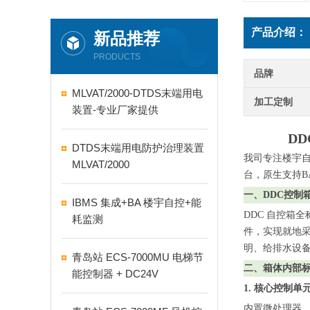
产品介绍：
新品推荐
PRODUCTS
品牌
MLVAT/2000-DTDS末端用电
加工定制
装置-专业厂家提供
DD
DTDS末端用电防护治理装置
我司专注楼宇
MLVAT/2000
台，原生支持BAC
一、
DDC控制
IBMS 集成+BA 楼宇自控+能
DDC 自控箱全
耗监测
件，实现就地
明、给排水设
青岛站 ECS-7000MU 电梯节
二、箱体内部
能控制器 + DC24V
1. 核心控制单
内置微处理器