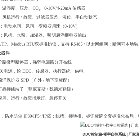
温湿度、压差、CO₂、0-10V/4-20mA 传感器
入：风机运行 / 故障、过滤器压差、液位、手自动状态
出：电动水阀、风阀、变频器调速（0-10V）
出：风机、水泵、加湿器、照明启停继电器输出
 MS/TP、Modbus RTU双标准协议，支持 RS485 / 以太网组网；
元器件
分路微型断路器，强弱电回路分开布线
业开关电源，给 DDC、传感器、执行器统一供电
浪涌保护器
SPD（户外 / 地下室标配）
可靠接线端子（菲尼克斯
/ 魏德米勒级）
摸屏、运行
/ 故障指示灯、急停开关
体，防水防尘
IP30/IP54
/IP65
；线槽、接地排、标识标牌全套标准化布局，
DDC控制箱-楼宇自控系统 | 厂家