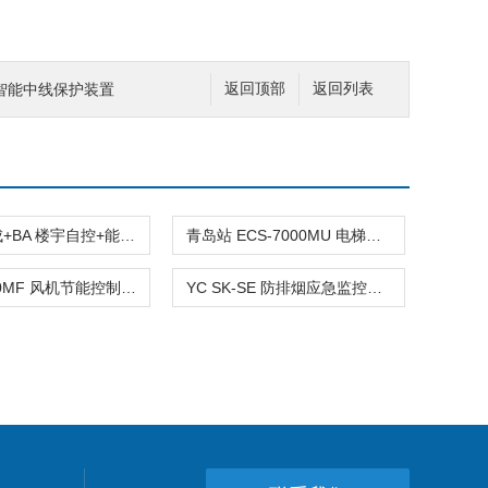
4 智能中线保护装置
返回顶部
返回列表
IBMS 集成+BA 楼宇自控+能耗监测
青岛站 ECS-7000MU 电梯节能控制器 + DC24V
ECS-7000MF 风机节能控制器 BA系统配套
YC SK-SE 防排烟应急监控器-配联锁隔离器