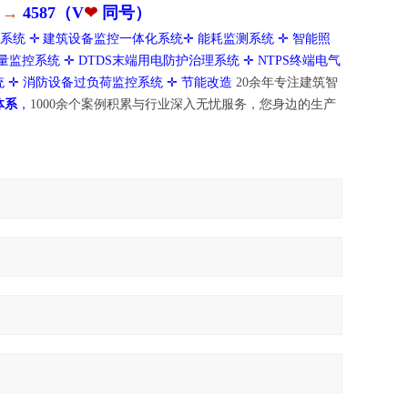
3
→
4587
（V
❤
同号）
系统
✛
建筑设备监控一体化系统
✛
能耗监测系统
✛
智能照
量监控系统 ✛
DTDS末端用电防护治理系统
✛
NTPS终端电气
统
✛ 消防设备过负荷监控系统 ✛ 节能改造
20余年专注建筑智
体系
，
1000余个案例积累与行业深入无忧服务，您身边的生产