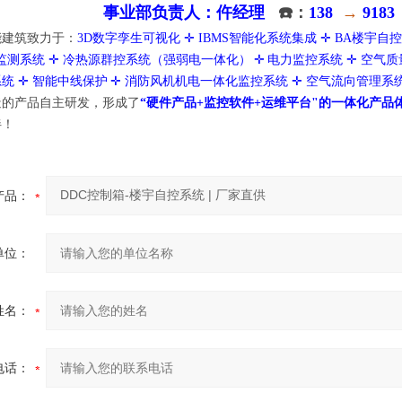
事业部负责人：仵经理
☎️：
138
→
918
能建筑
致力于
：
3D数字孪生可视化
✛ IBMS智能化系统集成 ✛ BA
楼宇自控
监测系统
✛
冷热源群控系统
（强弱电一体化）
✛
电力监控系统
✛ 空气质
系统
✛
智能中线
保护
✛
消防风机机电一体化监控系统
✛
空气流向管理系
造的产品自主研发，形成了
“硬件产品+监控软件+运维平台"的一体化产品
伴！
产品：
单位：
姓名：
电话：