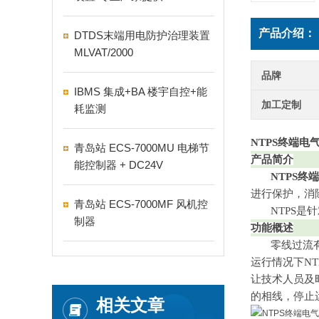
产品介绍：
DTDS末端用电防护治理装置
MLVAT/2000
品牌
IBMS 集成+BA 楼宇自控+能
加工定制
耗监测
NTPS终端电
青岛站 ECS-7000MU 电梯节
产品简介
能控制器 + DC24V
NTPS
进行保护，消
青岛站 ECS-7000MF 风机控
NTPS是针
制器
功能概述
零线过流有可
运行情况下N
让技术人员及
的相线，停止
相关文章