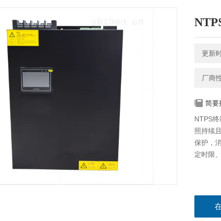
NT
更新时间
厂商
简要
NTPS
照持续
保护，
定时限