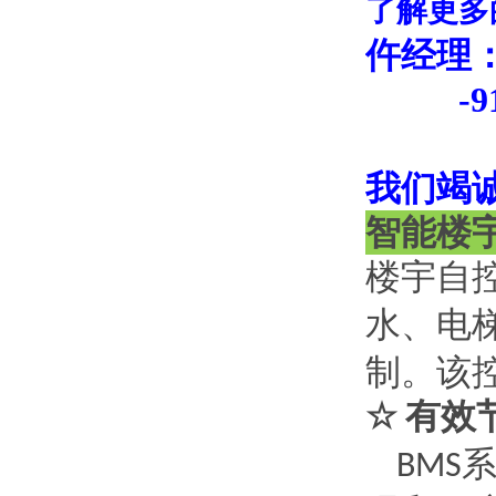
了解更多
仵经理
-9
我们竭
智能楼
楼宇自
水、电
制。该
有效
☆
BMS